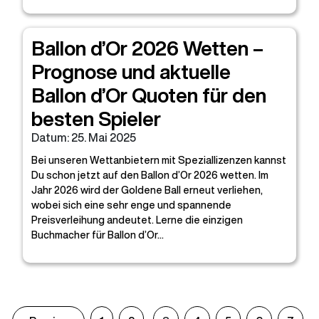
Ballon d’Or 2026 Wetten –
Prognose und aktuelle
Ballon d’Or Quoten für den
besten Spieler
Datum:
25. Mai 2025
Bei unseren Wettanbietern mit Speziallizenzen kannst
Du schon jetzt auf den Ballon d’Or 2026 wetten. Im
Jahr 2026 wird der Goldene Ball erneut verliehen,
wobei sich eine sehr enge und spannende
Preisverleihung andeutet. Lerne die einzigen
Buchmacher für Ballon d’Or...