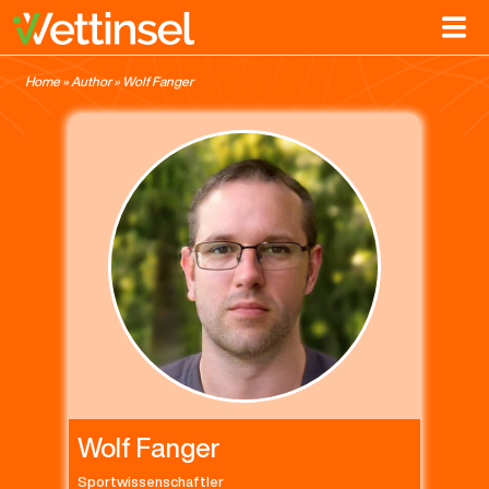
Men
Home
»
Author
»
Wolf Fanger
Wolf Fanger
Sportwissenschaftler