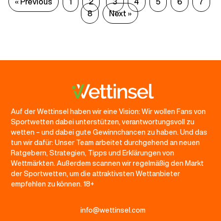
« Previous
1
2
3
4
5
6
7
8
Next »
Auf der Wettinsel haben wir eine Vision: Wir wollen Fans von
Sportwetten dabei unterstützen, verantwortungsvoll zu
wetten – und dabei gute Gewinnchancen zu haben. Und das
tun wir dafür: Unser Team arbeitet durchgehend an neuen
Ratgebern, Strategien, Tipps und Erklärungen von
Wettmärkten. Außerdem scannen wir regelmäßig den Markt
der Sportwetten, um die attraktivsten Wettanbieter
empfehlen zu können. 18+
info@wettinsel.com