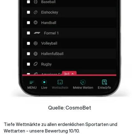
Quelle: CosmoBet
Tiefe Wettmärkte zu allen erdenklichen Sportarten und
Wettarten – unsere Bewertung 10/10.