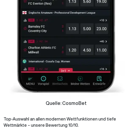
Quelle: CosmoBet
Top-Auswahl an allen modernen Wettfunktionen und tiefe
Wettmärkte – unsere Bewertung 10/10.