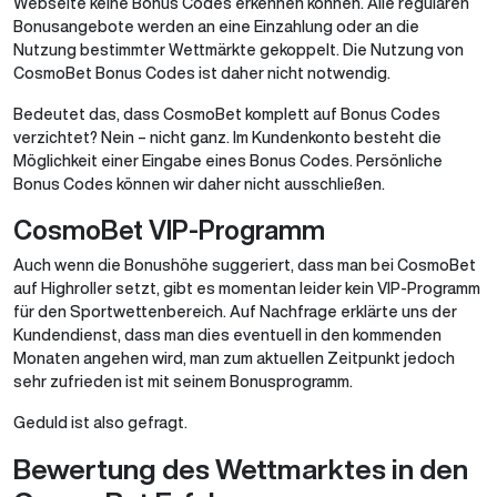
Webseite keine Bonus Codes erkennen können. Alle regulären
Bonusangebote werden an eine Einzahlung oder an die
Nutzung bestimmter Wettmärkte gekoppelt. Die Nutzung von
CosmoBet Bonus Codes ist daher nicht notwendig.
Bedeutet das, dass CosmoBet komplett auf Bonus Codes
verzichtet? Nein – nicht ganz. Im Kundenkonto besteht die
Möglichkeit einer Eingabe eines Bonus Codes. Persönliche
Bonus Codes können wir daher nicht ausschließen.
CosmoBet VIP-Programm
Auch wenn die Bonushöhe suggeriert, dass man bei CosmoBet
auf Highroller setzt, gibt es momentan leider kein VIP-Programm
für den Sportwettenbereich. Auf Nachfrage erklärte uns der
Kundendienst, dass man dies eventuell in den kommenden
Monaten angehen wird, man zum aktuellen Zeitpunkt jedoch
sehr zufrieden ist mit seinem Bonusprogramm.
Geduld ist also gefragt.
Bewertung des Wettmarktes in den