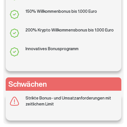
150% Willkommenbonus bis 1.000 Euro
200% Krypto Willkommensbonus bis 1.000 Euro
Innovatives Bonusprogramm
Schwächen
Strikte Bonus- und Umsatzanforderungen mit
zeitlichem Limit