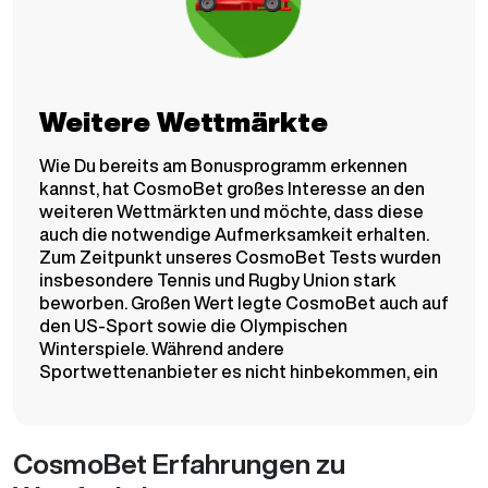
Weitere Wettmärkte
Wie Du bereits am Bonusprogramm erkennen
kannst, hat CosmoBet großes Interesse an den
weiteren Wettmärkten und möchte, dass diese
auch die notwendige Aufmerksamkeit erhalten.
Zum Zeitpunkt unseres CosmoBet Tests wurden
insbesondere Tennis und Rugby Union stark
beworben. Großen Wert legte CosmoBet auch auf
den US-Sport sowie die Olympischen
Winterspiele. Während andere
Sportwettenanbieter es nicht hinbekommen, ein
weitreichendes Sportwettenprogramm zu
bewerben, gelingt es CosmoBet, auch weitere
Wettmärkte abseits des Fußballs in Szene zu
CosmoBet Erfahrungen zu
setzen. Alle Sport-Fans sollten daher voll auf ihre
Kosten kommen.