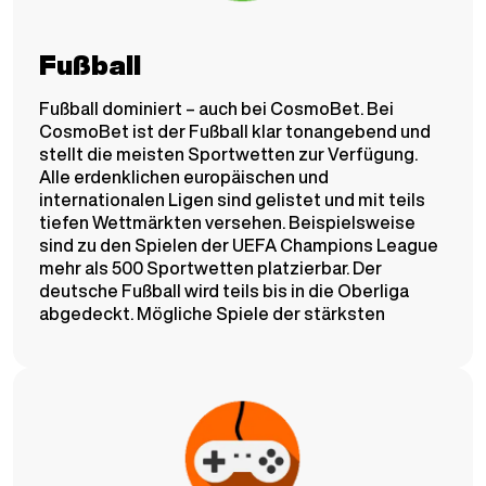
Fußball
Fußball dominiert – auch bei CosmoBet. Bei
CosmoBet ist der Fußball klar tonangebend und
stellt die meisten Sportwetten zur Verfügung.
Alle erdenklichen europäischen und
internationalen Ligen sind gelistet und mit teils
tiefen Wettmärkten versehen. Beispielsweise
sind zu den Spielen der UEFA Champions League
mehr als 500 Sportwetten platzierbar. Der
deutsche Fußball wird teils bis in die Oberliga
abgedeckt. Mögliche Spiele der stärksten
Oberligen werden unseren CosmoBet
Erfahrungen nach jedoch eher spät ins
Wettprogramm aufgenommen. Alle Spieltage der
Bundesligen werden dagegen Wochen im Voraus
mit Wettquoten versehen. Selbstverständlich
sind auch Langzeitwetten vorhanden.