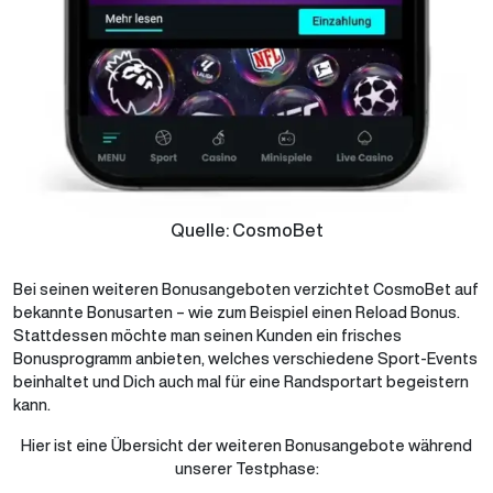
Quelle: CosmoBet
Bei seinen weiteren Bonusangeboten verzichtet CosmoBet auf
bekannte Bonusarten – wie zum Beispiel einen Reload Bonus.
Stattdessen möchte man seinen Kunden ein frisches
Bonusprogramm anbieten, welches verschiedene Sport-Events
beinhaltet und Dich auch mal für eine Randsportart begeistern
kann.
Hier ist eine Übersicht der weiteren Bonusangebote während
unserer Testphase: