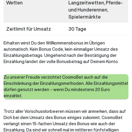
Wetten
Langzeitwetten, Pferde-
und Hunderennen,
Spielermärkte
Zeitlimit für Umsatz
30 Tage
Erhalten wirst Du den Willkommensbonus im Übrigen
automatisch. Kein Bonus Code, kein einmaliger Umsatz des
Einzahlungsbetrags. Umgehend nach der Bestätigung der
Einzahlung landet der volle Bonusbetrag auf Deinem Konto.
Zu unserer Freude verzichtet CosmoBet auch auf die
Einschränkung der Einzahlungsmethoden. Alle Einzahlungsmittel
dürfen genutzt werden – wenn Du mindestens 20 Euro
einzahlst.
Trotz aller Vorschusslorbeeren müssen wir anmerken, dass auf
Dich bei dem Umsatz des Bonus einiges zukommt. CosmoBet
verlangt einen 15-fachen Umsatz des Bonus wie auch der
Einzahlung. Da sind wir schnell mal im mittleren fünfstelligen