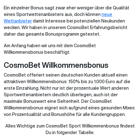
Ein einzelner Bonus sagt zwar eher weniger über die Qualität
eines Sportwettenanbieters aus, doch können
neue
Wettanbieter
damit Interesse bei potenziellen Neukunden
wecken. Wir haben in unserem CosmoBet Erfahrungsbericht
daher das gesamte Bonusprogramm getestet.
Am Anfang haben wir uns mit dem CosmoBet
Willkommensbonus beschäftigt.
CosmoBet Willkommensbonus
CosmoBet offeriert seinen deutschen Kunden aktuell einen
attraktiven Willkommensbonus: 150% bis zu 1.000 Euro auf die
erste Einzahlung. Nicht nur ist der prozentuale Wert anderen
Sportwettenanbietern deutlich überlegen, auch ist der
maximale Bonuswert eine Seltenheit. Der CosmoBet
Willkommensbonus eignet sich aufgrund eines gesunden Mixes
von Prozentualität und Bonushöhe für alle Kundengruppen.
Alles Wichtige zum CosmoBet Sport Willkommenbonus findest
Du in folgender Tabelle: