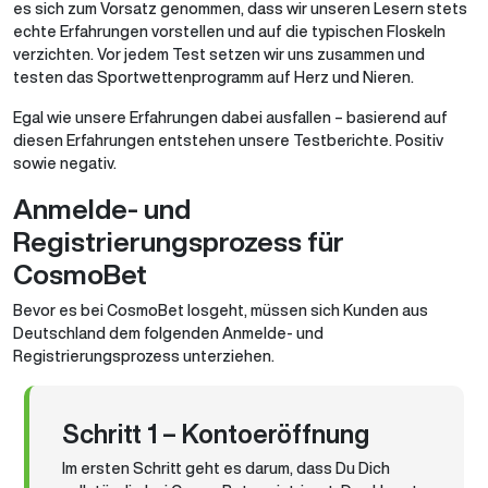
es sich zum Vorsatz genommen, dass wir unseren Lesern stets
echte Erfahrungen vorstellen und auf die typischen Floskeln
verzichten. Vor jedem Test setzen wir uns zusammen und
testen das Sportwettenprogramm auf Herz und Nieren.
Egal wie unsere Erfahrungen dabei ausfallen – basierend auf
diesen Erfahrungen entstehen unsere Testberichte. Positiv
sowie negativ.
Anmelde- und
Registrierungsprozess für
CosmoBet
Bevor es bei CosmoBet losgeht, müssen sich Kunden aus
Deutschland dem folgenden Anmelde- und
Registrierungsprozess unterziehen.
Schritt 1 – Kontoeröffnung
Im ersten Schritt geht es darum, dass Du Dich