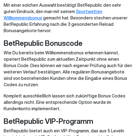
Mit einer solchen Auswahl bestätigt BetRepublic den sehr
guten Eindruck, den man mit seinem
Sportwetten
Willkommensbonus
gemacht hat. Besonders stechen unserer
BetRepublic Erfahrung nach die 3 gesonderten Reload
Bonusangebote hervor.
BetRepublic Bonuscode
Wie Du bereits beim Willkommensbonus erkennen kannst,
operiert BetRepublic zum aktuellen Zeitpunkt ohne einen
Bonus Code. Dies können wir nach eigener Prüfung auch für den
weiteren Verlauf bestätigen. Alle regulären Bonusangebote
sind von bestehenden Kunden ohne die Eingabe eines Bonus
Codes zu nutzen.
Komplett ausschließlich lassen sich zukünftige Bonus Codes
allerdings nicht. Eine entsprechende Option wurde im
Kundenkonto implementiert.
BetRepublic VIP-Programm
BetRepublic bietet auch ein VIP-Programm, das aus 5 Leveln