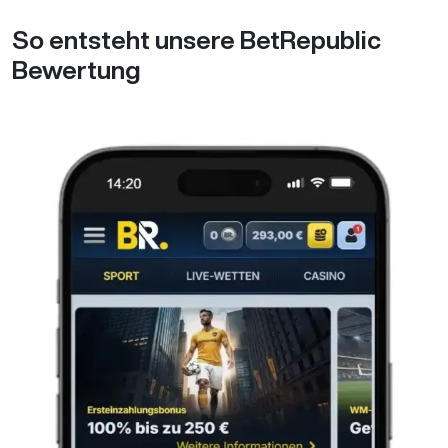
So entsteht unsere BetRepublic
Bewertung