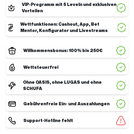
VIP-Programm mit 5 Leveln und exklusiven
Vorteilen
Wettfunktionen: Cashout, App, Bet
Mentor, Konfigurator und Livestreams
Willkommensbonus: 100% bis 250€
Wettsteuerfrei
Ohne OASIS, ohne LUGAS und ohne
SCHUFA
Gebührenfreie Ein- und Auszahlungen
Support-Hotline fehlt