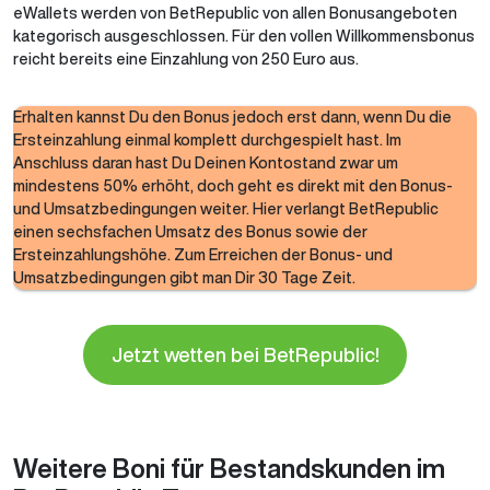
eWallets werden von BetRepublic von allen Bonusangeboten
kategorisch ausgeschlossen. Für den vollen Willkommensbonus
reicht bereits eine Einzahlung von 250 Euro aus.
Erhalten kannst Du den Bonus jedoch erst dann, wenn Du die
Ersteinzahlung einmal komplett durchgespielt hast. Im
Anschluss daran hast Du Deinen Kontostand zwar um
mindestens 50% erhöht, doch geht es direkt mit den Bonus-
und Umsatzbedingungen weiter. Hier verlangt BetRepublic
einen sechsfachen Umsatz des Bonus sowie der
Ersteinzahlungshöhe. Zum Erreichen der Bonus- und
Umsatzbedingungen gibt man Dir 30 Tage Zeit.
Jetzt wetten bei BetRepublic!
Weitere Boni für Bestandskunden im