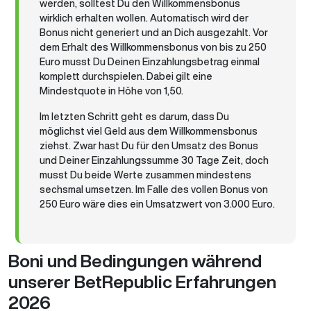
werden, solltest Du den Willkommensbonus
wirklich erhalten wollen. Automatisch wird der
Bonus nicht generiert und an Dich ausgezahlt. Vor
dem Erhalt des Willkommensbonus von bis zu 250
Euro musst Du Deinen Einzahlungsbetrag einmal
komplett durchspielen. Dabei gilt eine
Mindestquote in Höhe von 1,50.
Im letzten Schritt geht es darum, dass Du
möglichst viel Geld aus dem Willkommensbonus
ziehst. Zwar hast Du für den Umsatz des Bonus
und Deiner Einzahlungssumme 30 Tage Zeit, doch
musst Du beide Werte zusammen mindestens
sechsmal umsetzen. Im Falle des vollen Bonus von
250 Euro wäre dies ein Umsatzwert von 3.000 Euro.
Boni und Bedingungen während
unserer BetRepublic Erfahrungen
2026