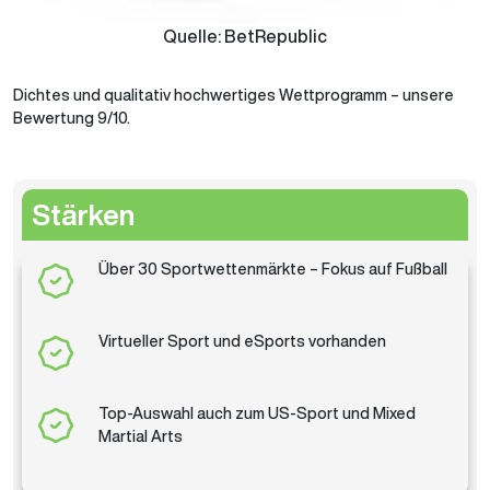
Quelle: BetRepublic
Dichtes und qualitativ hochwertiges Wettprogramm – unsere
Bewertung 9/10.
Stärken
Über 30 Sportwettenmärkte – Fokus auf Fußball
Virtueller Sport und eSports vorhanden
Top-Auswahl auch zum US-Sport und Mixed
Martial Arts