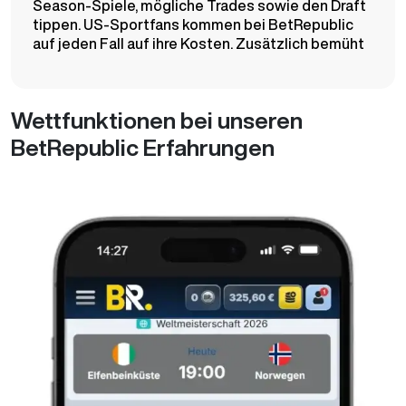
Season-Spiele, mögliche Trades sowie den Draft
tippen. US-Sportfans kommen bei BetRepublic
auf jeden Fall auf ihre Kosten. Zusätzlich bemüht
sich BetRepublic auch um die Ausweitung der
Wettmärkte zur UFC und des Boxens. Besonders
zur UFC White House-Card konnten wir
Wettfunktionen bei unseren
beobachten, wie viele Wettmöglichkeiten bei
BetRepublic vorhanden waren. Als Fan eines
BetRepublic Erfahrungen
Nischensports findest Du bei BetRepublic
definitiv eine neue Heimat.