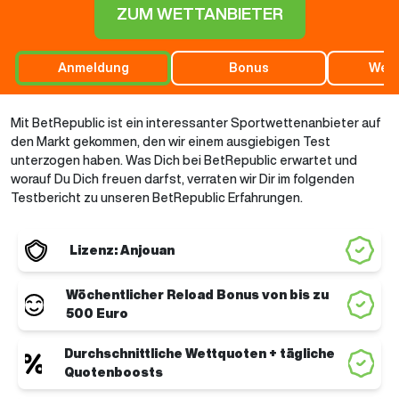
ZUM WETTANBIETER
Anmeldung
Bonus
Wett
Mit BetRepublic ist ein interessanter Sportwettenanbieter auf
den Markt gekommen, den wir einem ausgiebigen Test
unterzogen haben. Was Dich bei BetRepublic erwartet und
worauf Du Dich freuen darfst, verraten wir Dir im folgenden
Testbericht zu unseren BetRepublic Erfahrungen.
Lizenz: Anjouan
Wöchentlicher Reload Bonus von bis zu
500 Euro
Durchschnittliche Wettquoten + tägliche
Quotenboosts