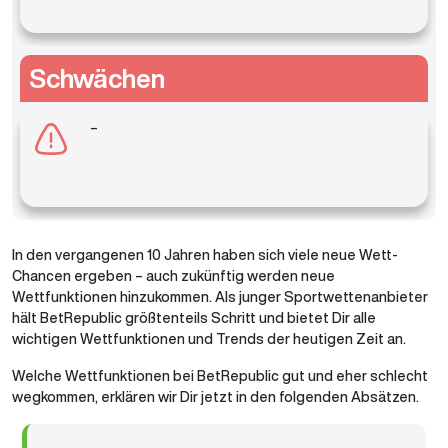
Schwächen
–
In den vergangenen 10 Jahren haben sich viele neue Wett-
Chancen ergeben – auch zukünftig werden neue
Wettfunktionen hinzukommen. Als junger Sportwettenanbieter
hält BetRepublic größtenteils Schritt und bietet Dir alle
wichtigen Wettfunktionen und Trends der heutigen Zeit an.
Welche Wettfunktionen bei BetRepublic gut und eher schlecht
wegkommen, erklären wir Dir jetzt in den folgenden Absätzen.