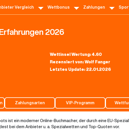
bieter Vergleich
Wettbonus
Zahlungen
Spor
 Erfahrungen 2026
Wettinsel Wertung: 4.60
Rezenslert von: Wolf Fanger
Letztes Update: 22.01.2026
en
Zahlungsarten
VIP-Programm
Wettfu
ts ist ein moderner Online-Buchmacher, der durch eine EU-Speziall
ndest bei dem Anbieter u. a. Spezialwetten und Top-Quoten vor.