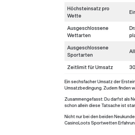
Höchsteinsatz pro
Ei
Wette
Ausgeschlossene
Dr
Wettarten
pl
Ausgeschlossene
Al
Sportarten
Zeitlimit für Umsatz
30
Ein sechsfacher Umsatz der Erstei
Umsatzbedingung. Zudem finden wir
Zusammengefasst: Du darfst als Ne
schon allein diese Tatsache ist st
Nicht nur bei den beiden Neukunde
CasinoLoots Sportwetten Erfahrunge