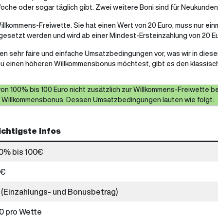
che oder sogar täglich gibt. Zwei weitere Boni sind für Neukunden
illkommens-Freiwette. Sie hat einen Wert von 20 Euro, muss nur einm
esetzt werden und wird ab einer Mindest-Ersteinzahlung von 20 E
gen sehr faire und einfache Umsatzbedingungen vor, was wir in die
 Du einen höheren Willkommensbonus möchtest, gibt es den klassi
n 100% bis 100 Euro nicht zusätzlich zur Willkommens-Freiwette 
n Willkommensbonus. Dessen Umsatzbedingungen lauten wie folgt:
chtigste Infos
0% bis 100€
0€
 (Einzahlungs- und Bonusbetrag)
70 pro Wette