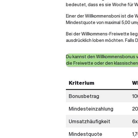
bedeutet, dass es sie Woche für Wo
Einer der Willkommensboni ist die W
Mindestquote von maximal 5,00 umg
Bei der Willkommens-Freiwette lie
ausdrücklich loben möchten. Falls
Du kannst den Willkommensbonus vo
die Freiwette oder den klassische
Kriterium
Wi
Bonusbetrag
10
Mindesteinzahlung
2
Umsatzhäufigkeit
6x
Mindestquote
1,