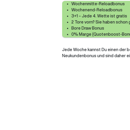
Wochenmitte-Reloadbonus
Wochenend-Reloadbonus
3+1 – Jede 4. Wette ist gratis
2 Tore vorn? Sie haben schon
Bore Draw Bonus
0% Marge (Quotenboost-Bon
Jede Woche kannst Du einen der b
Neukundenbonus und sind daher ei