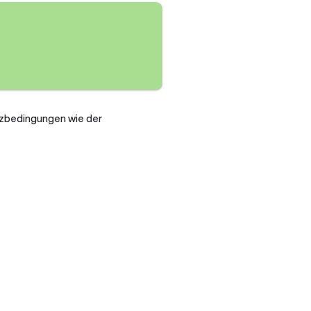
tzbedingungen wie der