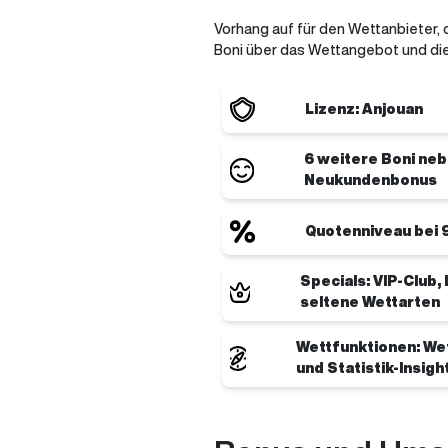
Vorhang auf für den Wettanbieter, d
Boni über das Wettangebot und die Z
Lizenz: Anjouan
6 weitere Boni ne
Neukundenbonus
Quotenniveau bei 
Specials: VIP-Club,
seltene Wettarten
Wettfunktionen: We
und Statistik-Insigh