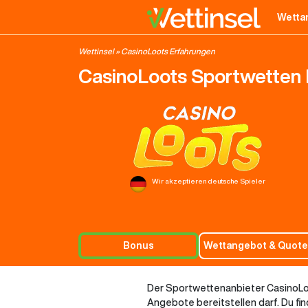
Wettan
Wettinsel
»
CasinoLoots Erfahrungen
CasinoLoots Sportwetten
Wir akzeptieren deutsche Spieler
Bonus
Wettangebot & Quot
Der Sportwettenanbieter CasinoLoo
Angebote bereitstellen darf. Du fi