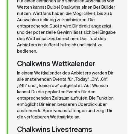
Für einen einfachen und schnellen Abschluss von
Wetten kannst Du bei Chalkwins einen Bet Builder
nutzen. Wettfans haben die Möglichkeit, bis zu 6
Auswahlen beliebig zu kombinieren. Die
entsprechende Quote wird Dir direkt angezeigt
und der potenzielle Gewinn lässt sich bei Eingabe
des Wetteinsatzes berechnen. Das Tool des
Anbieters ist äußerst hilfreich und leicht zu
bedienen.
Chalkwins Wettkalender
In einem Wettkalender des Anbieters werden Dir
alle anstehenden Events für „Today“, „3h“, „6h“,
„24h“ und „Tomorrow“ aufgelistet. Auf Wunsch
kannst Du die geplanten Events für den
entsprechenden Zeitraum aufrufen. Die Funktion
ermöglicht Dir einen besseren Überblick über
anstehende Sportveranstaltungen und zeigt Dir
die verfügbaren Wettmärkte an.
Chalkwins Livestreams