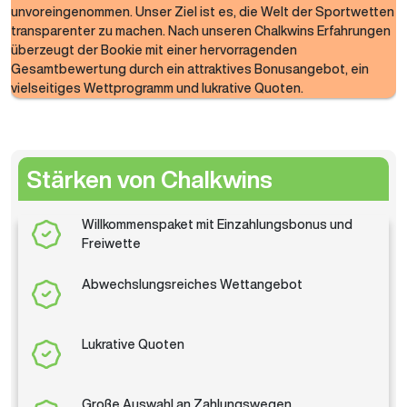
unvoreingenommen. Unser Ziel ist es, die Welt der Sportwetten
transparenter zu machen. Nach unseren Chalkwins Erfahrungen
überzeugt der Bookie mit einer hervorragenden
Gesamtbewertung durch ein attraktives Bonusangebot, ein
vielseitiges Wettprogramm und lukrative Quoten.
Stärken von Chalkwins
Willkommenspaket mit Einzahlungsbonus und
Freiwette
Abwechslungsreiches Wettangebot
Lukrative Quoten
Große Auswahl an Zahlungswegen