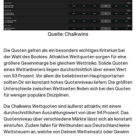
Quelle: Chalkwins
Die Quoten gelten als ein besonders wichtiges Kriterium bei
der Wahl des Bookies. Attraktive Wettquoten sorgen für eine
größere Gewinnmarge bei gleichem Wettrisiko. Solide Quoten
eines Wettanbieters liegen durchschnittlich über einem Wert
von 93 Prozent. Vor allem die beliebtesten Hauptsportarten
sollten Dir ein konstant hohes Quotenniveau liefern. Die größten
Unterschiede zwischen Wettseiten finden sich bei den Quoten
für weniger populäre Disziplinen.
Die Chalkwins Wettquoten sind äußerst attraktiv, mit einem
durchschnittlichen Auszahlungswert von über 94 Prozent. Das
Quotenniveau über verschiedene Märkte lässt sich als konstant
einstufen. Zudem fallen für Wettkunden aus Deutschland keine
Wettsteuern an, welche von Deinem Wetteinsatz oder Gewinn