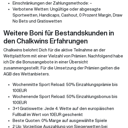
Einschränkungen der Zahlungsmethode: –
Verbotene Wetten: Ungültige oder abgesagte
Sportwetten, Handicaps, Cashout, 0 Prozent Margin, Draw
No Bets und Gratiswetten
Weitere Boni für Bestandskunden in
den Chalkwins Erfahrungen
Chalkwins belohnt Dich für die aktive Teilnahme an der
Wettplattform mit einer Vielzahl von Prämien. Nachfolgend habe
ich Dir die Bonusangebote in einer Übersicht
zusammengestellt. Für die Umsetzung der Prämien gelten die
AGB des Wettanbieters.
Wochenmitte Sport Reload: 50% Einzahlungsprämie bis
100EUR
Wochenende Sport Reload: 50% Einzahlungsbonus bis
100EUR
3+1 Gratiswette: Jede 4. Wette auf den europäischen
Fußball im Wert von 10EUR geschenkt
Beste Quoten: 0% Marge auf ausgewählte Spiele
2 Up: Vorzeitige Auszahlung von Siegerwetten bei