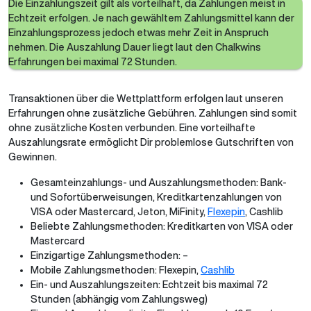
Die Einzahlungszeit gilt als vorteilhaft, da Zahlungen meist in
Echtzeit erfolgen. Je nach gewähltem Zahlungsmittel kann der
Einzahlungsprozess jedoch etwas mehr Zeit in Anspruch
nehmen. Die Auszahlung Dauer liegt laut den Chalkwins
Erfahrungen bei maximal 72 Stunden.
Transaktionen über die Wettplattform erfolgen laut unseren
Erfahrungen ohne zusätzliche Gebühren. Zahlungen sind somit
ohne zusätzliche Kosten verbunden. Eine vorteilhafte
Auszahlungsrate ermöglicht Dir problemlose Gutschriften von
Gewinnen.
Gesamteinzahlungs- und Auszahlungsmethoden: Bank-
und Sofortüberweisungen, Kreditkartenzahlungen von
VISA oder Mastercard, Jeton, MiFinity,
Flexepin
, Cashlib
Beliebte Zahlungsmethoden: Kreditkarten von VISA oder
Mastercard
Einzigartige Zahlungsmethoden: –
Mobile Zahlungsmethoden: Flexepin,
Cashlib
Ein- und Auszahlungszeiten: Echtzeit bis maximal 72
Stunden (abhängig vom Zahlungsweg)