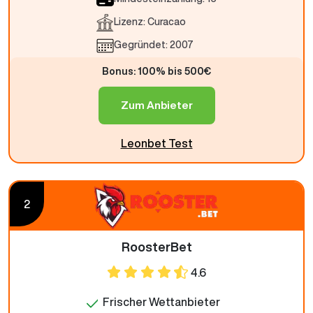
Lizenz: Curacao
Gegründet: 2007
Bonus: 100% bis 500€
Zum Anbieter
Leonbet Test
2
RoosterBet
4.6
Frischer Wettanbieter