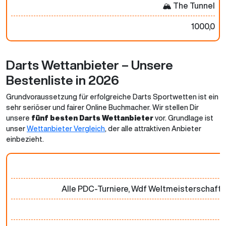
🏔️ The Tunnel
1000,0
Darts Wettanbieter – Unsere
Bestenliste in 2026
Grundvoraussetzung für erfolgreiche Darts Sportwetten ist ein
sehr seriöser und fairer Online Buchmacher. Wir stellen Dir
unsere
fünf besten Darts
Wettanbieter
vor. Grundlage
ist
unser
Wettanbieter Vergleich
, der alle attraktiven Anbieter
einbezieht.
Alle PDC-Turniere, Wdf Weltmeisterschaft,