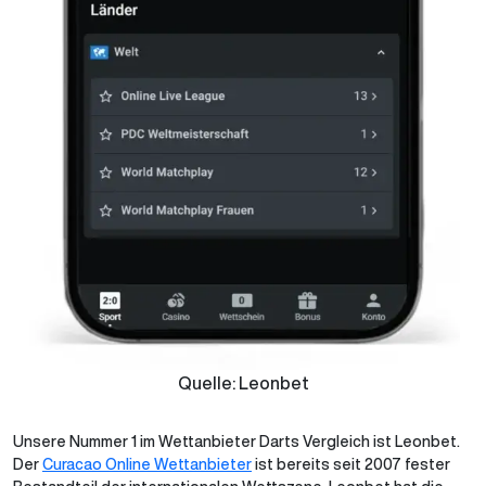
Quelle: Leonbet
Unsere Nummer 1 im Wettanbieter Darts Vergleich ist Leonbet.
Der
Curacao Online Wettanbieter
ist bereits seit 2007 fester