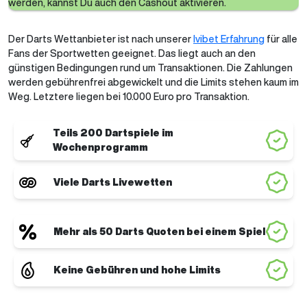
werden, kannst Du auch den Cashout aktivieren.
Der Darts Wettanbieter ist nach unserer
Ivibet Erfahrung
für alle
Fans der Sportwetten geeignet. Das liegt auch an den
günstigen Bedingungen rund um Transaktionen. Die Zahlungen
werden gebührenfrei abgewickelt und die Limits stehen kaum im
Weg. Letztere liegen bei 10.000 Euro pro Transaktion.
Teils 200 Dartspiele im
Wochenprogramm
Viele Darts Livewetten
Mehr als 50 Darts Quoten bei einem Spiel
Keine Gebühren und hohe Limits