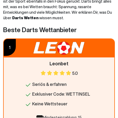
ist der Sport ebenfalls in den Fokus gerückt. Darts bringt alles
mit, was es bei Wetten braucht: Spannung, rasante
Entwicklungen und viele Möglichkeiten. Wir erklären Dir, was Du
über
Darts Wetten
wissen musst.
Beste Darts Wettanbieter
1
Leonbet
5.0
Seriös & erfahren
Exklusiver Code: WETTINSEL
Keine Wettsteuer
Mindesteinzahlung: 15