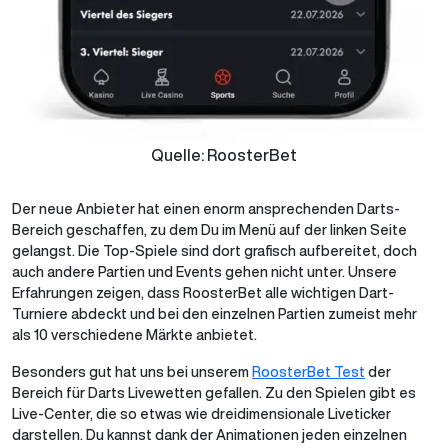
Quelle: RoosterBet
Der neue Anbieter hat einen enorm ansprechenden Darts-
Bereich geschaffen, zu dem Du im Menü auf der linken Seite
gelangst. Die Top-Spiele sind dort grafisch aufbereitet, doch
auch andere Partien und Events gehen nicht unter. Unsere
Erfahrungen zeigen, dass RoosterBet alle wichtigen Dart-
Turniere abdeckt und bei den einzelnen Partien zumeist mehr
als 10 verschiedene Märkte anbietet.
Besonders gut hat uns bei unserem
RoosterBet Test
der
Bereich für Darts Livewetten gefallen. Zu den Spielen gibt es
Live-Center, die so etwas wie dreidimensionale Liveticker
darstellen. Du kannst dank der Animationen jeden einzelnen