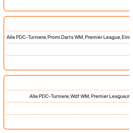
Alle PDC-Turniere, Promi Darts WM, Premier League, Eini
Alle PDC-Turniere, Wdf WM, Premier League,m 