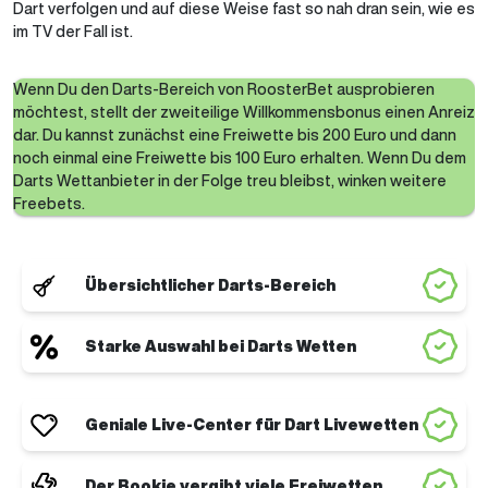
Dart verfolgen und auf diese Weise fast so nah dran sein, wie es
im TV der Fall ist.
Wenn Du den Darts-Bereich von RoosterBet ausprobieren
möchtest, stellt der zweiteilige Willkommensbonus einen Anreiz
dar. Du kannst zunächst eine Freiwette bis 200 Euro und dann
noch einmal eine Freiwette bis 100 Euro erhalten. Wenn Du dem
Darts Wettanbieter in der Folge treu bleibst, winken weitere
Freebets.
Übersichtlicher Darts-Bereich
Starke Auswahl bei Darts Wetten
Geniale Live-Center für Dart Livewetten
Der Bookie vergibt viele Freiwetten