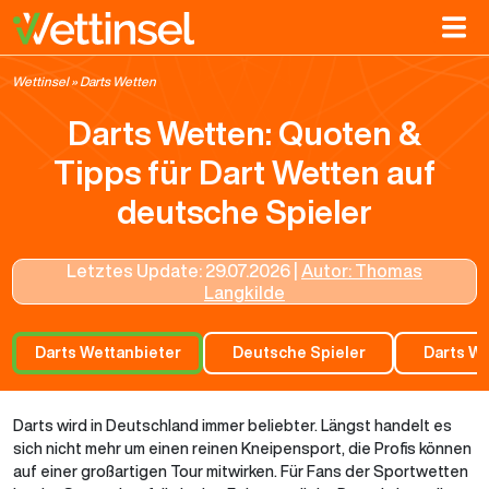
Men
Wettinsel
»
Darts Wetten
Darts Wetten: Quoten &
Tipps für Dart Wetten auf
deutsche Spieler
Letztes Update: 29.07.2026 |
Autor: Thomas
Langkilde
Darts Wettanbieter
Deutsche Spieler
Darts W
Darts wird in Deutschland immer beliebter. Längst handelt es
sich nicht mehr um einen reinen Kneipensport, die Profis können
auf einer großartigen Tour mitwirken. Für Fans der Sportwetten