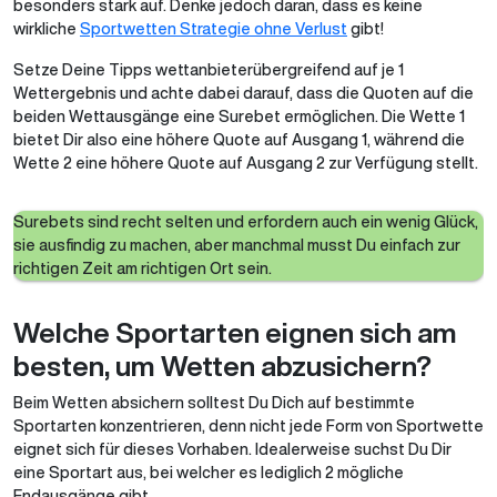
besonders stark auf. Denke jedoch daran, dass es keine
wirkliche
Sportwetten Strategie ohne Verlust
gibt!
Setze Deine Tipps wettanbieterübergreifend auf je 1
Wettergebnis und achte dabei darauf, dass die Quoten auf die
beiden Wettausgänge eine Surebet ermöglichen. Die Wette 1
bietet Dir also eine höhere Quote auf Ausgang 1, während die
Wette 2 eine höhere Quote auf Ausgang 2 zur Verfügung stellt.
Surebets sind recht selten und erfordern auch ein wenig Glück,
sie ausfindig zu machen, aber manchmal musst Du einfach zur
richtigen Zeit am richtigen Ort sein.
Welche Sportarten eignen sich am
besten, um Wetten abzusichern?
Beim Wetten absichern solltest Du Dich auf bestimmte
Sportarten konzentrieren, denn nicht jede Form von Sportwette
eignet sich für dieses Vorhaben. Idealerweise suchst Du Dir
eine Sportart aus, bei welcher es lediglich 2 mögliche
Endausgänge gibt.