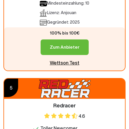
Mindesteinzahlung: 10
Lizenz: Anjouan
Gegründet: 2025
100% bis 100€
Zum Anbieter
Wettson Test
5
Redracer
4.6
Toller Newcomer