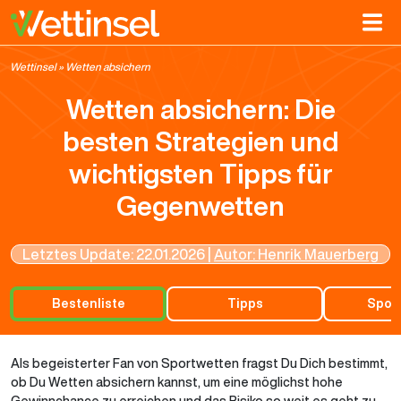
Men
Wettinsel
»
Wetten absichern
Wetten absichern: Die
besten Strategien und
wichtigsten Tipps für
Gegenwetten
Letztes Update: 22.01.2026 |
Autor: Henrik Mauerberg
Bestenliste
Tipps
Spor
Als begeisterter Fan von Sportwetten fragst Du Dich bestimmt,
ob Du Wetten absichern kannst, um eine möglichst hohe