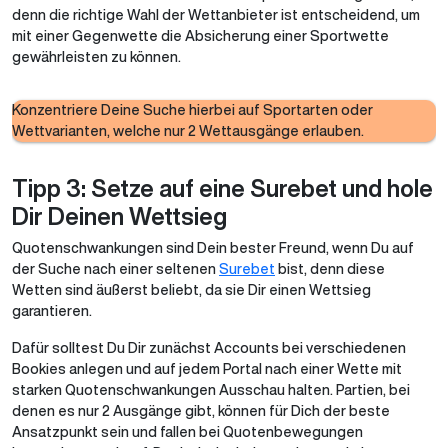
denn die richtige Wahl der Wettanbieter ist entscheidend, um
mit einer Gegenwette die Absicherung einer Sportwette
gewährleisten zu können.
Konzentriere Deine Suche hierbei auf Sportarten oder
Wettvarianten, welche nur 2 Wettausgänge erlauben.
Tipp 3: Setze auf eine Surebet und hole
Dir Deinen Wettsieg
Quotenschwankungen sind Dein bester Freund, wenn Du auf
der Suche nach einer seltenen
Surebet
bist, denn diese
Wetten sind äußerst beliebt, da sie Dir einen Wettsieg
garantieren.
Dafür solltest Du Dir zunächst Accounts bei verschiedenen
Bookies anlegen und auf jedem Portal nach einer Wette mit
starken Quotenschwankungen Ausschau halten. Partien, bei
denen es nur 2 Ausgänge gibt, können für Dich der beste
Ansatzpunkt sein und fallen bei Quotenbewegungen