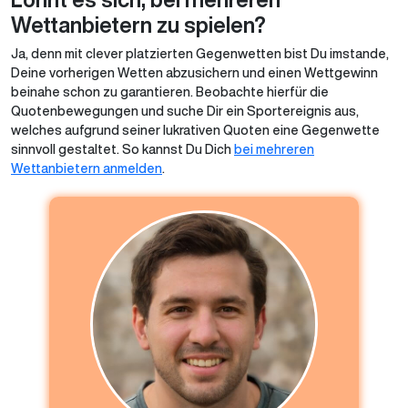
Wettanbietern zu spielen?
Ja, denn mit clever platzierten Gegenwetten bist Du imstande,
Deine vorherigen Wetten abzusichern und einen Wettgewinn
beinahe schon zu garantieren. Beobachte hierfür die
Quotenbewegungen und suche Dir ein Sportereignis aus,
welches aufgrund seiner lukrativen Quoten eine Gegenwette
sinnvoll gestaltet. So kannst Du Dich
bei mehreren
Wettanbietern anmelden
.