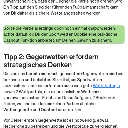
unwahrscheinlich, dass der Gegner die Partie noch drehen wird.
Ein Tipp auf den Sieg der führenden Fußballmannschaft kann
von Dir daher als sichere Wette angesehen werden.
Sollte die Partie allerdings doch noch einmal knapp werden,
achte darauf, ob Dir der Sportwetten Bookie eine praktische
Cashout Funktion anbietet, um Deinen Gewinn zu sichern.
Tipp 2: Gegenwetten erfordern
strategisches Denken
Die von uns bereits mehrfach genannten Gegenwetten sind ein
bekanntes und beliebtes Stilmittel, um Sportwetten
abzusichern, aber sie erfordern auch eine gute
Wettstrategie
sowie 2 Wettportale, die einen ähnlichen Wettmarkt
vorzuweisen haben. Es ist also Deine Aufgabe, 2 Bookies zu
finden, welche bei den einzelnen Partien ähnliche
Wettangebote und Quoten bereitstellen.
Vor Deiner ersten Gegenwette ist es notwendig, etwas
Recherche zu betreiben und die Wettportale zu vergleichen,