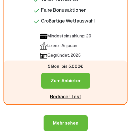
Faire Bonusaktionen
Großartige Wettauswahl
Mindesteinzahlung: 20
Lizenz: Anjouan
Gegründet: 2025
5 Boni bis 5.000€
Zum Anbieter
Redracer Test
Mehr sehen